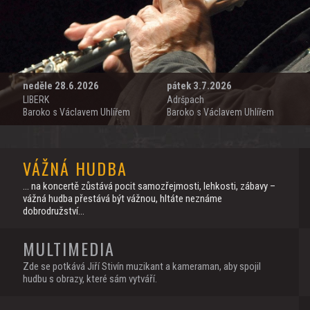
neděle 28.6.2026
pátek 3.7.2026
LIBERK
Adršpach
Baroko s Václavem Uhlířem
Baroko s Václavem Uhlířem
VÁŽNÁ HUDBA
... na koncertě zůstává pocit samozřejmosti, lehkosti, zábavy –
vážná hudba přestává být vážnou, hltáte neznáme
dobrodružství...
MULTIMEDIA
Zde se potkává Jiří Stivín muzikant a kameraman, aby spojil
hudbu s obrazy, které sám vytváří.