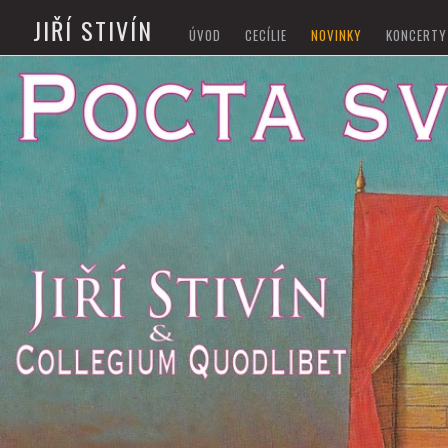
JIŘÍ STIVÍN
ÚVOD
CECÍLIE
NOVINKY
KONCERTY