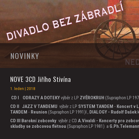
NOVINKY
NOVE 3CD Jiřího Stivína
1. leden | 2018
CD I
ODRAZY A DOTEKY
výběr z LP
ZVĚROKRUH
(Supraphon LP 197
CD II JAZZ V TANDEMU
výběr z LP
SYSTEM TANDEM
-
Koncert v L
TANDEM
-
Reunion
(Supraphon LP 1991)I ,
DIALOGY - Rudolf Dašek
k
CD III
Barokní zobcovky
výběr z CD
A.Vivaldi - Koncerty pro zobco
skladby se zobcovou flétnou
(Supraphon LP 1981) a
G.Ph.Teleman