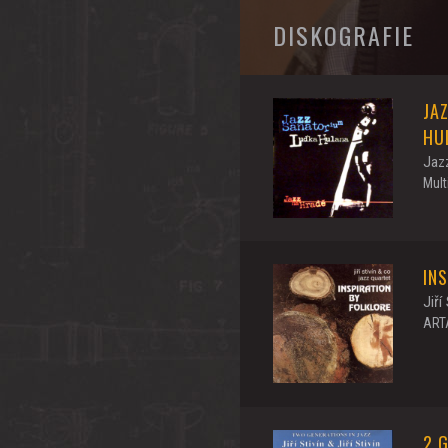
DISKOGRAFIE
JA
HU
Jaz
Mult
IN
Jiří
ART
2 