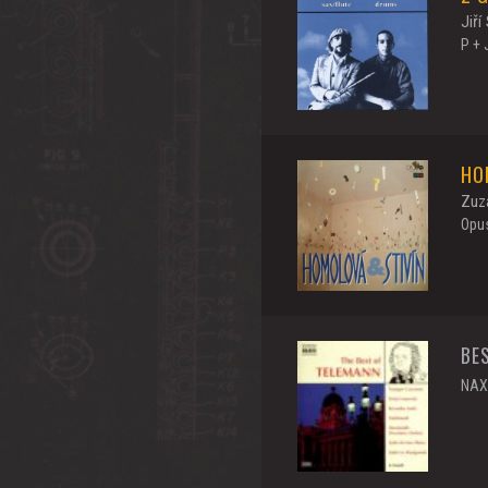
Jiří
P + 
HO
Zuza
Opus
BE
NAX