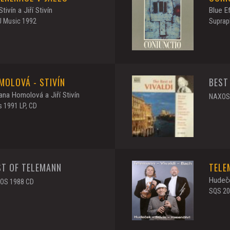
 Stivín a Jiří Stivín
Blue E
J Music 1992
Suprap
MOLOVÁ - STIVÍN
BEST
na Homolová a Jiří Stivín
NAXOS
 1991 LP, CD
ST OF TELEMANN
TELE
Hudeče
OS 1988 CD
SQS 2