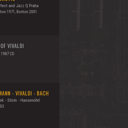
ffect and Jazz Q Praha
hon 1971, Bonton 2001
 OF VIVALDI
 1987 CD
MANN - VIVALDI - BACH
k - Stivín - Hassenöhrl
003