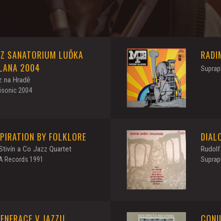
ZZ SANATORIUM LUĎKA
RADI
LANA 2004
Suprap
z na Hradě
isonic 2004
SPIRATION BY FOLKLORE
DIAL
 Stivín a Co Jazz Quartet
Rudolf
A Records 1991
Suprap
GENERACE V JAZZU
CONI